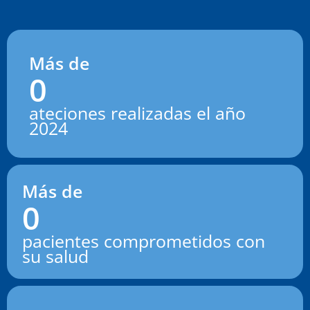
Más de
0
ateciones realizadas el año
2024
Más de
0
pacientes comprometidos con
su salud